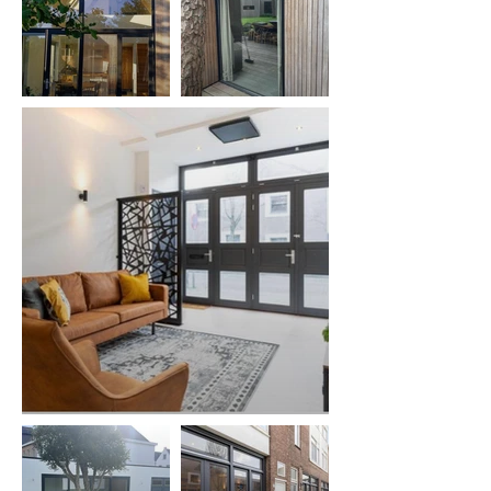
maken en wanneer deze klaar is ontvang u 
een bevestigingstekening. Wanneer u 
deze tekening goedgekeurd heeft, kan 
het maatwerk in gang gezet worden. Let 
op! Het kozijn zal alleen geproduceerd 
worden als u de tekening goed keurt.

Hierna sturen wij een twee facturen, één 
met de aanbetaling en één met het 
resterende bedrag. De aanbetaling dient 
zo snel mogelijk betaald te worden. Het 
resterende bedrag kan bij het ophalen 
gepind worden of daarvoor 
overgemaakt. 

Ophalen/laten bezorgen

Wanneer het kozijn geproduceerd is, 
ontvangt u een bericht van ons. U kunt het 