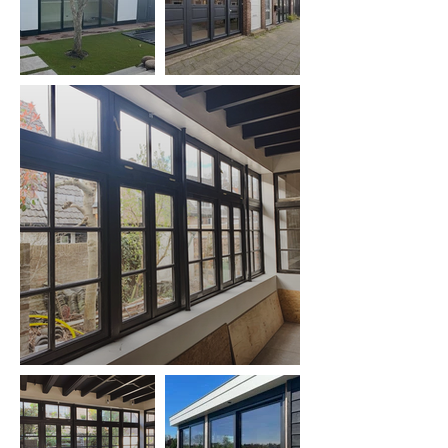
kozijn na het betalen van de volledige 
factuur komen ophalen. Als u geen 
mogelijkheid voor het vervoeren van uw 
kozijn heeft, kunt u bij ons gratis een 
aanhanger lenen. U dient in bezit te zijn 
van een aanhangerrijbewijs. 

Ook kunt u er ook voor kiezen om het 
kozijn te laten bezorgen. Hier rekenen we 
rond de €200.- excl. btw voor. Dit is 
afhankelijk van de afstand.