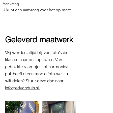
Aanvraag

U kunt een aanvraag voor het op maat 
laten maken via de mail; 
info@edvanduin.nl, of via 

het formulier doen. U kunt een tekening 
Geleverd maatwerk
insturen of de specificaties noteren.

Contact

Wij worden altijd blij van foto's die
Wij nemen hierna zo snel mogelijk 
klanten naar ons opsturen. Van
contact op over de details. Het contact 
gebruikte raampjes tot harmonica
gaat in eerste instantie via de mail, maar 
pui, heeft u een mooie foto welk u
soms werkt telefonisch contact sneller en 
wilt delen? Stuur deze dan naar
nauwkeuriger. Het contact gaat erg 
info@edvanduin.nl.
persoonlijk, zodat de beste resultaten 
gecreëerd kunnen worden.

Tekeningen goedkeuren

Wij laten een tekening door de fabriek 