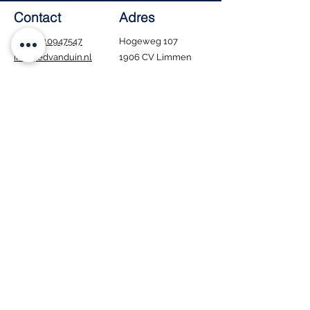
Contact
Adres
Tel.:
0610947547
Hogeweg 107
info@edvanduin.nl
1906 CV Limmen
Openingstijden
Ma - Za: 8:00 - 16:00
​Zondag: Gesloten
Tijdens de bouwvak
blijven wij gewoon
geopend. Houd er wel
rekening mee dat
bezorgen in deze
periode niet mogelijk
is.
Interesse in onze