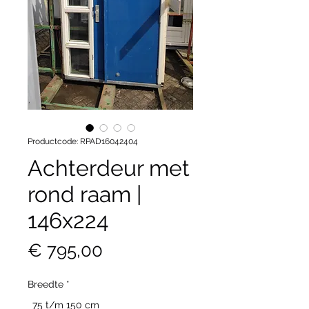
Productcode: RPAD16042404
Achterdeur met
rond raam |
146x224
Prijs
€ 795,00
Breedte
*
75 t/m 150 cm