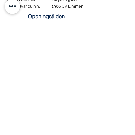
info@edvanduin.nl
1906 CV Limmen
Openingstijden
Ma - Za: 8:00 - 16:00
​Zondag: Gesloten
Tijdens de bouwvak
blijven wij gewoon
geopend. Houd er wel
rekening mee dat
bezorgen in deze
periode niet mogelijk
is.
Interesse in onze
vacature
?
Contact