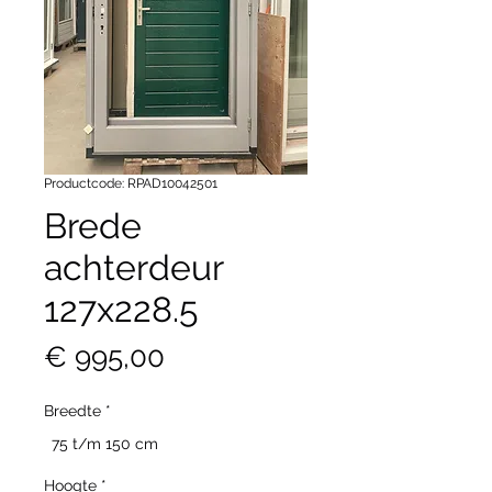
Productcode: RPAD10042501
Brede
achterdeur
127x228.5
Prijs
€ 995,00
Breedte
*
75 t/m 150 cm
Hoogte
*