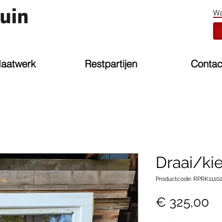
aatwerk
Restpartijen
Contac
Draai/ki
Productcode: RPRK1110
Pr
€ 325,00