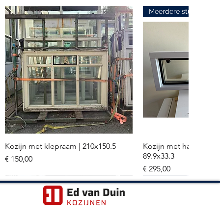
Meerdere stuks
Kozijn met klepraam | 210x150.5
Kozijn met hardglazen
Snel overzicht
Snel overzi
89.9x33.3
Prijs
€ 150,00
Prijs
€ 295,00
Meerdere stuks
Hr+++ glas