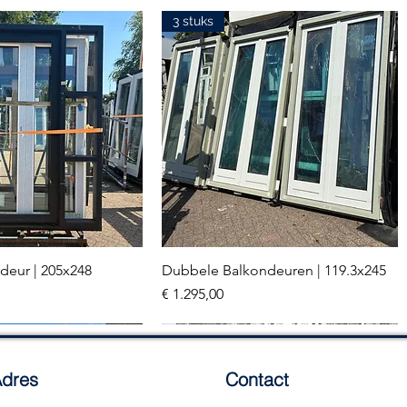
3 stuks
deur | 205x248
Dubbele Balkondeuren | 119.3x245
el overzicht
Snel overzicht
Prijs
€ 1.295,00
2 stuks
dres
Contact