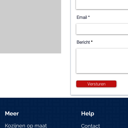
Email
Bericht
Versturen
Meer
Help
Kozijnen op maat
Contact