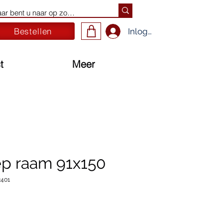
Bestellen
Inloggen
t
Meer
ep raam 91x150
2401
ijs