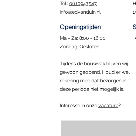
Tel.:
0610947547
H
info@edvanduin.nl
1
Openingstijden
S
Ma - Za: 8:00 - 16:00
​Zondag: Gesloten
Kozijn met hardglazen klepraam |
Eiken Toogkozijn | 70x102
Dubbele deuren met zijlichten |
Rond kozijn m
Hardhouten d
Snel overzicht
Snel overzicht
Snel overzicht
Sn
Sn
Tijdens de bouwvak blijven wij
84.4x47.4
296x222
diameter: 58 
157x225
Prijs
€ 195,00
Niet op voorraad
gewoon geopend. Houd er wel
Prijs
Prijs
Prijs
€ 295,00
€ 795,00
€ 1.395,00
rekening mee dat bezorgen in
deze periode niet mogelijk is.
Interesse in onze
vacature
?