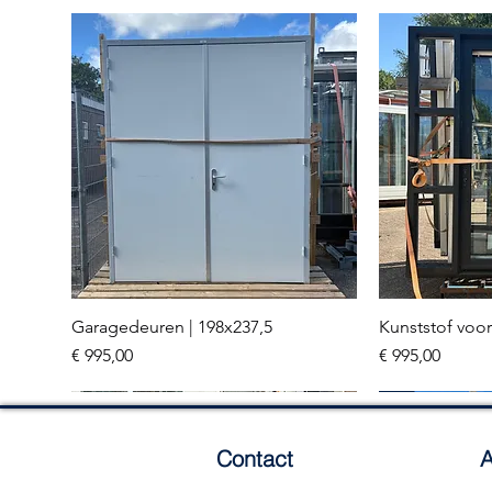
Garagedeuren | 198x237,5
Kunststof voor
Snel overzicht
Sn
Prijs
Prijs
€ 995,00
€ 995,00
Meerdere stuks
3 stuks
Contact
A