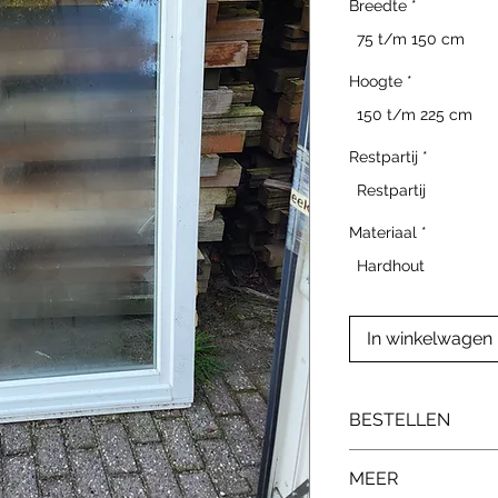
Breedte
*
75 t/m 150 cm
Hoogte
*
150 t/m 225 cm
Restpartij
*
Restpartij
Materiaal
*
Hardhout
In winkelwagen
BESTELLEN
Neem contact op v
MEER
interesse. Geef hi