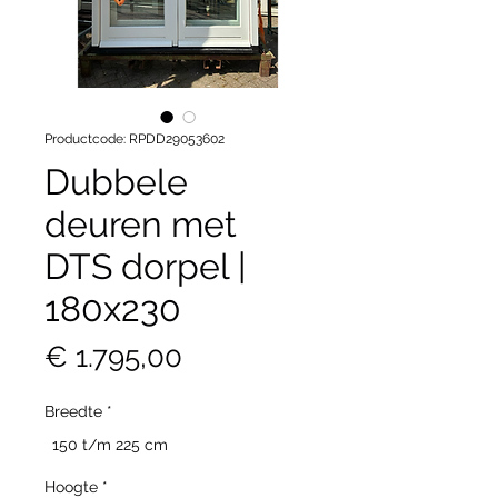
Productcode: RPDD29053602
Dubbele
deuren met
DTS dorpel |
180x230
Prijs
€ 1.795,00
Breedte
*
150 t/m 225 cm
Hoogte
*