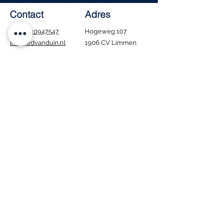
Contact
Adres
Tel.:
0610947547
Hogeweg 107
info@edvanduin.nl
1906 CV Limmen
Openingstijden
Ma - Za: 8:00 - 16:00
​Zondag: Gesloten
Tijdens de bouwvak
blijven wij gewoon
geopend. Houd er wel
rekening mee dat
bezorgen in deze
periode niet mogelijk
is.
Interesse in onze