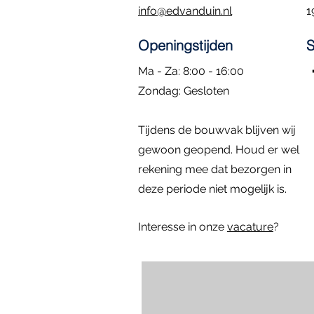
info@edvanduin.nl
1
Openingstijden
S
Ma - Za: 8:00 - 16:00
​Zondag: Gesloten
Kozijn met hardglazen klepraam |
Eiken Toogkozijn | 70x102
Dubbele deuren met zijlichten |
Rond kozijn m
Hardhouten d
Snel overzicht
Snel overzicht
Snel overzicht
Sn
Sn
Tijdens de bouwvak blijven wij
84.4x47.4
296x222
diameter: 58 
157x225
Prijs
€ 195,00
Niet op voorraad
gewoon geopend. Houd er wel
Prijs
Prijs
Prijs
€ 295,00
€ 795,00
€ 1.395,00
rekening mee dat bezorgen in
deze periode niet mogelijk is.
Interesse in onze
vacature
?