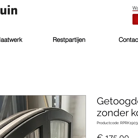
aatwerk
Restpartijen
Contac
Getoogd
zonder ko
Productcode: RPRK1903
Pri
€ 175,00