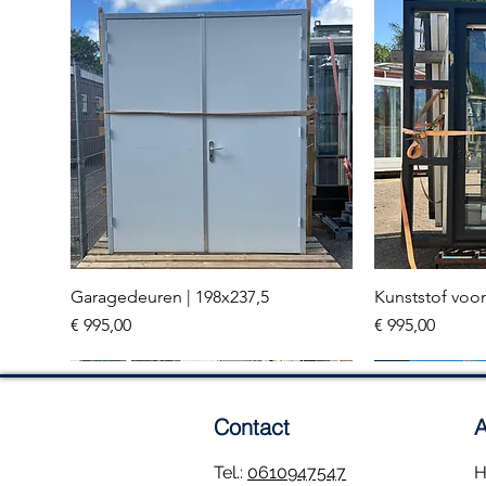
Garagedeuren | 198x237,5
Kunststof voor
Snel overzicht
Sn
Prijs
Prijs
€ 995,00
€ 995,00
Meerdere stuks
3 stuks
Contact
A
Tel.:
0610947547
H