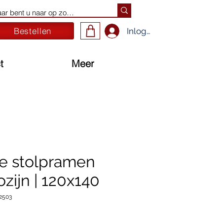
Bestellen
Inloggen
t
Meer
e stolpramen
zijn | 120x140
2503
js