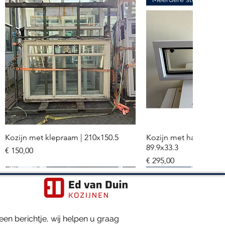
Kozijn met klepraam | 210x150.5
Kozijn met hardglazen
Snel overzicht
Snel overzi
89.9x33.3
Prijs
€ 150,00
Prijs
€ 295,00
Meerdere stuks
Hr+++ glas
en berichtje, wij helpen u graag