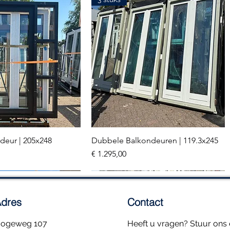
deur | 205x248
Dubbele Balkondeuren | 119.3x245
el overzicht
Snel overzicht
Prijs
€ 1.295,00
2 stuks
dres
Contact
ogeweg 107
Heeft u vragen? Stuur ons e