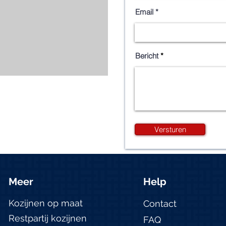
Email
Bericht
Versturen
Meer
Help
Kozijnen op maat
Contact
Restpartij kozijnen
FAQ