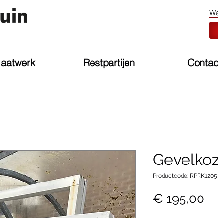
aatwerk
Restpartijen
Contac
Gevelkozi
Productcode: RPRK1205
Pr
€ 195,00