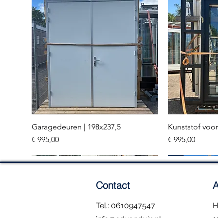
Garagedeuren | 198x237,5
Kunststof voor
Snel overzicht
Sn
Prijs
Prijs
€ 995,00
€ 995,00
Meerdere stuks
3 stuks
Contact
A
Tel.:
0610947547
H