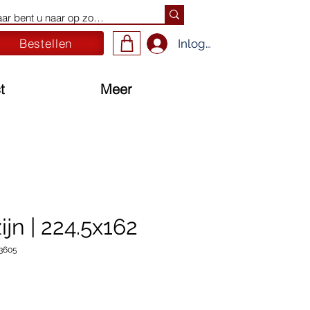
Bestellen
Inloggen
t
Meer
jn | 224.5x162
3605
ijs