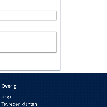
Overig
Blog
Tevreden klanten