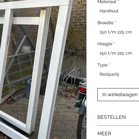
Materiaal
*
Hardhout
Breedte
*
150 t/m 225 cm
Hoogte
*
150 t/m 225 cm
Type
*
Restpartij
In winkelwagen
BESTELLEN
Neem contact op v
MEER
interesse. Geef hi