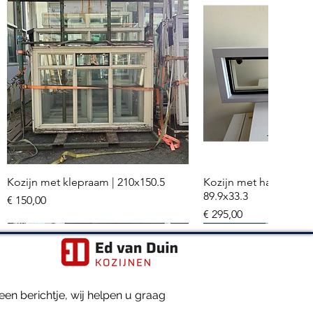
Kozijn met klepraam | 210x150.5
Kozijn met hardglazen
Snel overzicht
Snel overzi
89.9x33.3
Prijs
€ 150,00
Prijs
€ 295,00
Meerdere stuks
Hr+++ glas
en berichtje, wij helpen u graag