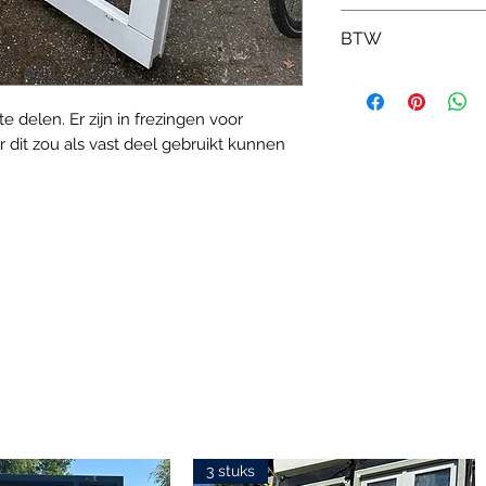
gaat, door de pro
Kunt u niet vinden
BTW
Wij proberen de ma
marktplaatsadvert
beantwoorden. Ho
maat maken.
Alle prijzen zijn 
 delen. Er zijn in frezingen voor
 dit zou als vast deel gebruikt kunnen
3 stuks