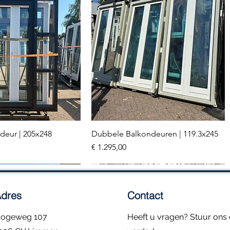
deur | 205x248
Dubbele Balkondeuren | 119.3x245
el overzicht
Snel overzicht
Prijs
€ 1.295,00
2 stuks
dres
Contact
ogeweg 107
Heeft u vragen? Stuur ons e