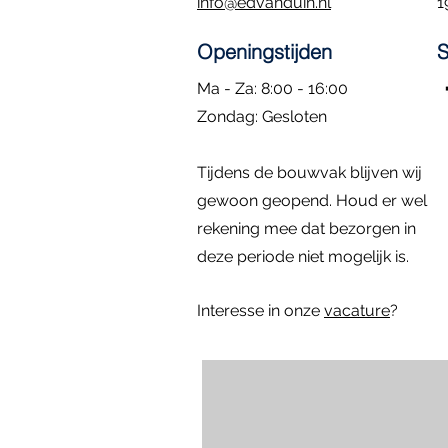
info@edvanduin.nl
1
Openingstijden
S
Ma - Za: 8:00 - 16:00
​Zondag: Gesloten
Kozijn met hardglazen klepraam |
Eiken Toogkozijn | 70x102
Dubbele deuren met zijlichten |
Rond kozijn m
Hardhouten d
Snel overzicht
Snel overzicht
Snel overzicht
Sn
Sn
Tijdens de bouwvak blijven wij
84.4x47.4
296x222
diameter: 58 
157x225
Prijs
€ 195,00
Niet op voorraad
gewoon geopend. Houd er wel
Prijs
Prijs
Prijs
€ 295,00
€ 795,00
€ 1.395,00
rekening mee dat bezorgen in
deze periode niet mogelijk is.
Interesse in onze
vacature
?