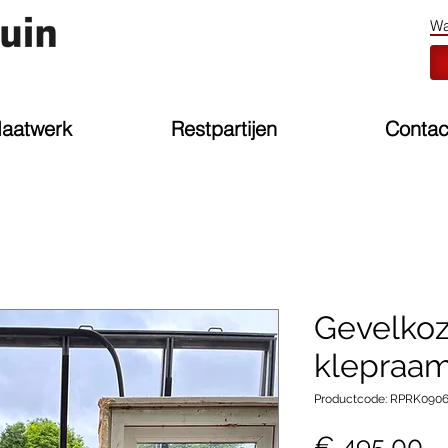
aatwerk
Restpartijen
Contac
Gevelkoz
klepraam
Productcode: RPRK090
Pr
€ 495,00