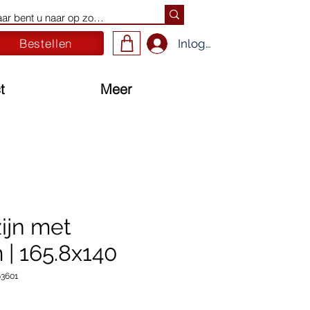
Bestellen
Inloggen
t
Meer
ijn met
 | 165.8x140
63601
ijs