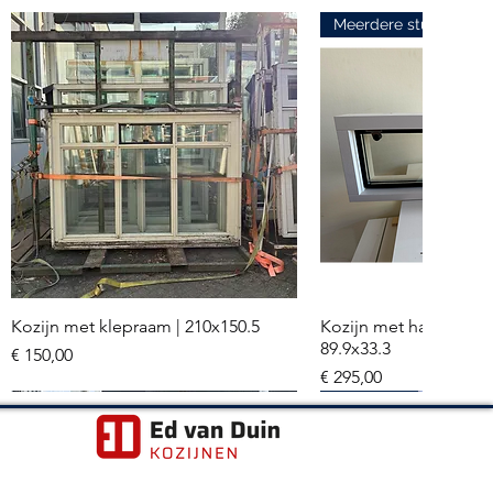
Meerdere stuks
Kozijn met klepraam | 210x150.5
Kozijn met hardglazen
Snel overzicht
Snel overzi
89.9x33.3
Prijs
€ 150,00
Prijs
€ 295,00
Meerdere stuks
Hr+++ glas