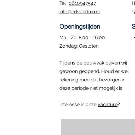
Tel.:
0610947547
H
info@edvanduin.nl
1
Openingstijden
S
Ma - Za: 8:00 - 16:00
​Zondag: Gesloten
Kozijn met hardglazen klepraam |
Eiken Toogkozijn | 70x102
Dubbele deuren met zijlichten |
Rond kozijn m
Hardhouten d
Snel overzicht
Snel overzicht
Snel overzicht
Sn
Sn
Tijdens de bouwvak blijven wij
84.4x47.4
296x222
diameter: 58 
157x225
Prijs
€ 195,00
Niet op voorraad
gewoon geopend. Houd er wel
Prijs
Prijs
Prijs
€ 295,00
€ 795,00
€ 1.395,00
rekening mee dat bezorgen in
deze periode niet mogelijk is.
Interesse in onze
vacature
?