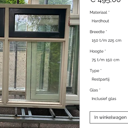
Materiaal
*
Hardhout
Breedte
*
150 t/m 225 cm
Hoogte
*
75 t/m 150 cm
Type
*
Restpartij
Glas
*
Inclusief glas
In winkelwagen