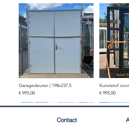
Garagedeuren | 198x237,5
Kunststof voor
Snel overzicht
Sn
Prijs
Prijs
€ 995,00
€ 995,00
Meerdere stuks
3 stuks
Contact
A