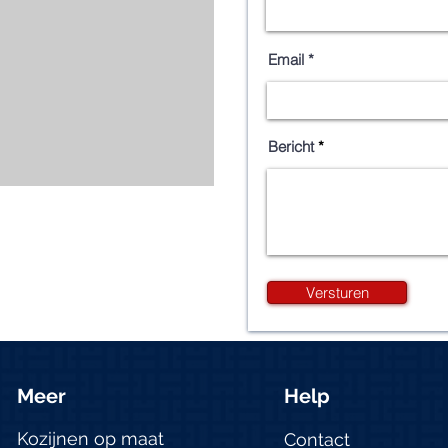
Email
Bericht
Versturen
Meer
Help
Kozijnen op maat
Contact