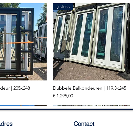
3 stuks
deur | 205x248
Dubbele Balkondeuren | 119.3x245
el overzicht
Snel overzicht
Prijs
€ 1.295,00
2 stuks
dres
Contact