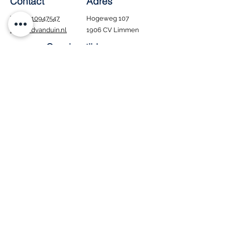
Contact
Adres
Tel.:
0610947547
Hogeweg 107
info@edvanduin.nl
1906 CV Limmen
Openingstijden
Ma - Za: 8:00 - 16:00
​Zondag: Gesloten
Tijdens de bouwvak
blijven wij gewoon
geopend. Houd er wel
rekening mee dat
bezorgen in deze
periode niet mogelijk
is.
Interesse in onze
vacature
?