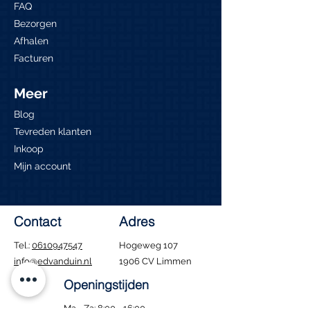
FAQ
Bezorgen
Afhalen
Facturen
Meer
Blog
Tevreden klanten
Inkoop
Mijn account
Contact
Adres
Tel.:
0610947547
Hogeweg 107
info@edvanduin.nl
1906 CV Limmen
Openingstijden
Ma - Za: 8:00 - 16:00