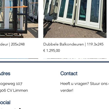
deur | 205x248
Dubbele Balkondeuren | 119.3x245
el overzicht
Snel overzicht
Prijs
€ 1.295,00
2 stuks
dres
Contact
ogeweg 107
Heeft u vragen? Stuur ons e
906 CV Limmen
verder!
ocial