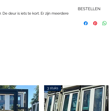
BESTELLEN
De deur is iets te kort. Er zijn meerdere
Neem contact op 
interesse. Geef hi
gaat, door de pro
Wij proberen de ma
beantwoorden. Ho
3 stuks