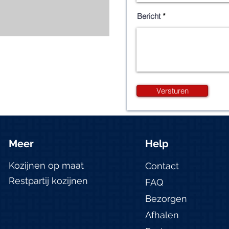
Bericht
Versturen
Meer
Help
Kozijnen op maat
Contact
Restpartij kozijnen
FAQ
Bezorgen
Afhalen