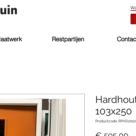
aatwerk
Restpartijen
Contac
Hardhout
103x250
Productcode: RPVD2010
Pr
€ 595,00