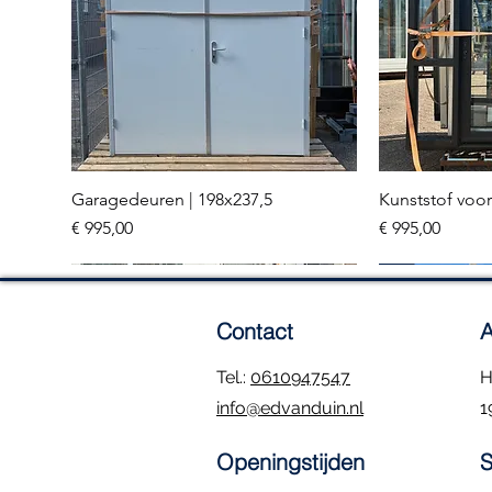
Garagedeuren | 198x237,5
Kunststof voor
Snel overzicht
Sn
Prijs
Prijs
€ 995,00
€ 995,00
Meerdere stuks
3 stuks
Contact
A
Tel.:
0610947547
H
info@edvanduin.nl
1
Openingstijden
S