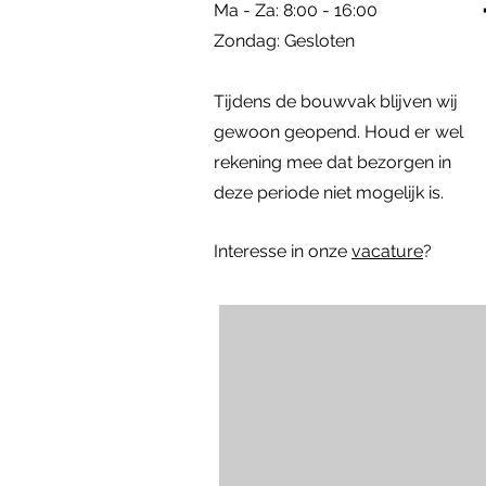
Ma - Za: 8:00 - 16:00
​Zondag: Gesloten
Kozijn met hardglazen klepraam |
Eiken Toogkozijn | 70x102
Dubbele deuren met zijlichten |
Rond kozijn m
Hardhouten d
Snel overzicht
Snel overzicht
Snel overzicht
Sn
Sn
Tijdens de bouwvak blijven wij
84.4x47.4
296x222
diameter: 58 
157x225
Prijs
€ 195,00
Niet op voorraad
gewoon geopend. Houd er wel
Prijs
Prijs
Prijs
€ 295,00
€ 795,00
€ 1.395,00
rekening mee dat bezorgen in
deze periode niet mogelijk is.
Interesse in onze
vacature
?