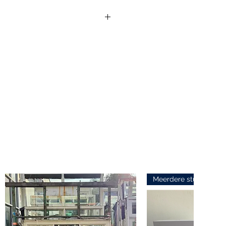
via
info@edvanduin.n
l
bij
erbij aan om welk product het
ductecode aan te geven.
il zo snel mogelijk te
udt u spam in de gaten.
Meerdere stuks