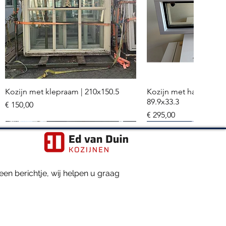
Kozijn met klepraam | 210x150.5
Kozijn met hardglazen
Snel overzicht
Snel overzi
89.9x33.3
Prijs
€ 150,00
Prijs
€ 295,00
Meerdere stuks
Hr+++ glas
en berichtje, wij helpen u graag