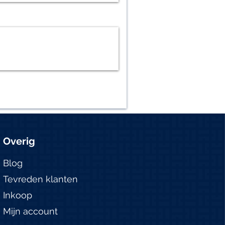
Overig
Blog
Tevreden klanten
Inkoop
Mijn account