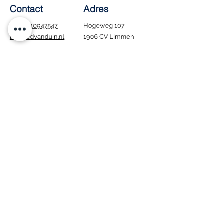
Contact
Adres
Tel.:
0610947547
Hogeweg 107
info@edvanduin.nl
1906 CV Limmen
Openingstijden
Ma - Za: 8:00 - 16:00
​Zondag: Gesloten
Tijdens de bouwvak
blijven wij gewoon
geopend. Houd er wel
rekening mee dat
bezorgen in deze
periode niet mogelijk
is.
Interesse in onze