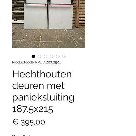
Productcode: RPDD10062501
Hechthouten
deuren met
panieksluiting
187.5x215
Prijs
€ 395,00