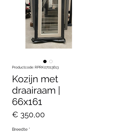
Productcode: RPRK07013613
Kozijn met
draairaam |
66x161
Prijs
€ 350,00
Breedte
*