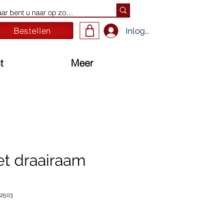
Bestellen
Inloggen
t
Meer
et draairaam
62503
ijs