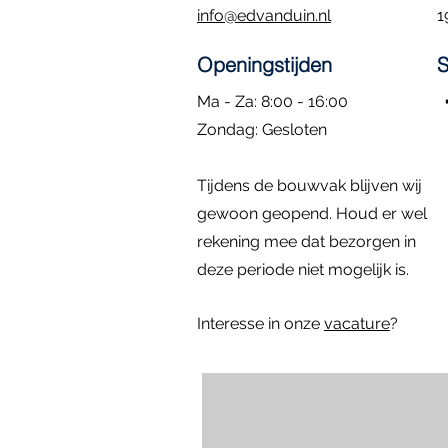
info@edvanduin.nl
1
Openingstijden
S
Ma - Za: 8:00 - 16:00
​Zondag: Gesloten
Kozijn met hardglazen klepraam |
Eiken Toogkozijn | 70x102
Dubbele deuren met zijlichten |
Rond kozijn m
Hardhouten d
Snel overzicht
Snel overzicht
Snel overzicht
Sn
Sn
Tijdens de bouwvak blijven wij
84.4x47.4
296x222
diameter: 58 
157x225
Prijs
€ 195,00
Niet op voorraad
gewoon geopend. Houd er wel
Prijs
Prijs
Prijs
€ 295,00
€ 795,00
€ 1.395,00
rekening mee dat bezorgen in
deze periode niet mogelijk is.
Interesse in onze
vacature
?