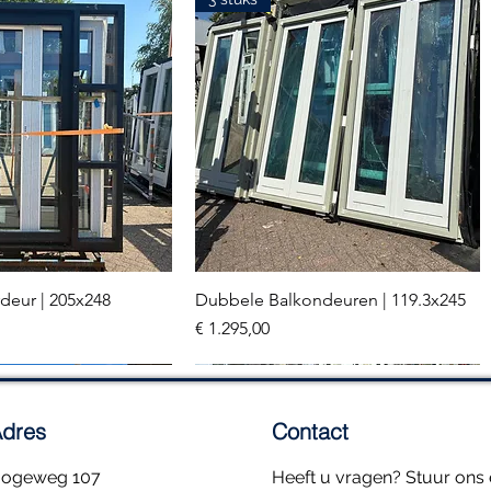
deur | 205x248
Dubbele Balkondeuren | 119.3x245
el overzicht
Snel overzicht
Prijs
€ 1.295,00
2 stuks
dres
Contact
ogeweg 107
Heeft u vragen? Stuur ons e