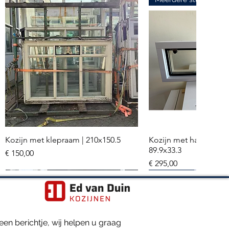
Kozijn met klepraam | 210x150.5
Kozijn met hardglazen
Snel overzicht
Snel overzi
89.9x33.3
Prijs
€ 150,00
Prijs
€ 295,00
Meerdere stuks
Hr+++ glas
en berichtje, wij helpen u graag