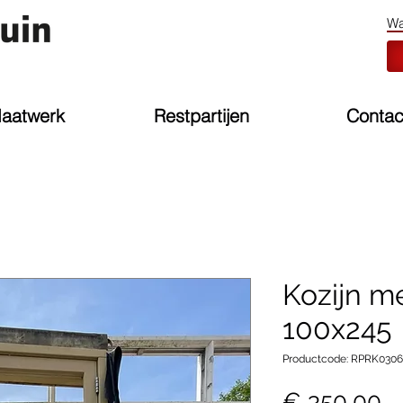
aatwerk
Restpartijen
Contac
Kozijn m
100x245
Productcode: RPRK030
Pr
€ 350,00