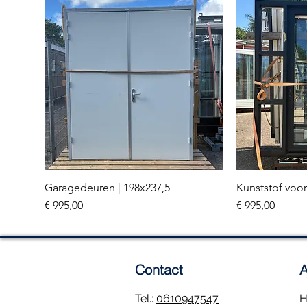
Garagedeuren | 198x237,5
Kunststof voor
Snel overzicht
Sn
Prijs
Prijs
€ 995,00
€ 995,00
Meerdere stuks
3 stuks
Contact
A
Tel.:
0610947547
H