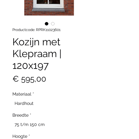
Productcode: RPRK11023601
Kozijn met
Klepraam |
120x197
Prijs
€ 595,00
Materiaal
*
Hardhout
Breedte
*
75 t/m 150 cm
Hoogte
*