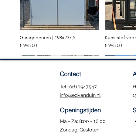
Garagedeuren | 198x237,5
Kunststof voor
Snel overzicht
Sn
Prijs
Prijs
€ 995,00
€ 995,00
Meerdere stuks
3 stuks
Contact
A
Tel.:
0610947547
H
info@edvanduin.nl
1
Openingstijden
S
Ma - Za: 8:00 - 16:00
​Zondag: Gesloten