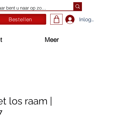
Bestellen
Inloggen
t
Meer
t los raam |
7
ijs