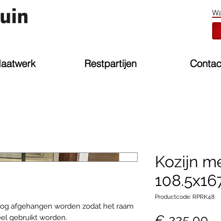
aatwerk
Restpartijen
Contac
Kozijn me
108.5x16
Productcode: RPRK48
 nog afgehangen worden zodat het raam
Pr
€ 225,00
eel gebruikt worden.