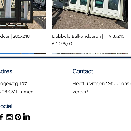
deur | 205x248
Dubbele Balkondeuren | 119.3x245
el overzicht
Snel overzicht
Prijs
€ 1.295,00
2 stuks
dres
Contact
ogeweg 107
Heeft u vragen? Stuur ons e
906 CV Limmen
verder!
ocial