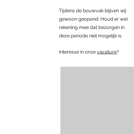
Kozijn met hardglazen klepraam |
Eiken Toogkozijn | 70x102
Dubbele deuren met zijlichten |
Rond kozijn m
Hardhouten d
Snel overzicht
Snel overzicht
Snel overzicht
Sn
Sn
Tijdens de bouwvak blijven wij
84.4x47.4
296x222
diameter: 58 
157x225
Prijs
€ 195,00
Niet op voorraad
gewoon geopend. Houd er wel
Prijs
Prijs
Prijs
€ 295,00
€ 795,00
€ 1.395,00
rekening mee dat bezorgen in
deze periode niet mogelijk is.
Interesse in onze
vacature
?