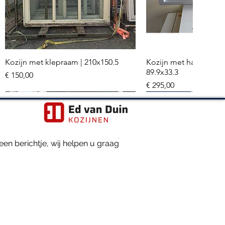
Kozijn met klepraam | 210x150.5
Kozijn met hardglazen
Snel overzicht
Snel overzi
89.9x33.3
Prijs
€ 150,00
Prijs
€ 295,00
Meerdere stuks
Hr+++ glas
en berichtje, wij helpen u graag