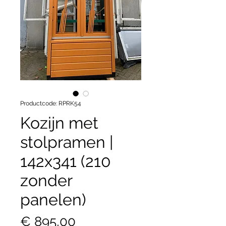
Productcode: RPRK54
Kozijn met
stolpramen |
142x341 (210
zonder
panelen)
Prijs
€ 895,00