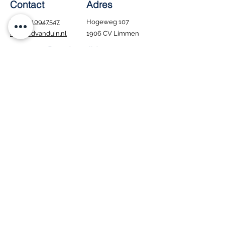
Contact
Adres
Tel.:
0610947547
Hogeweg 107
info@edvanduin.nl
1906 CV Limmen
Openingstijden
Ma - Za: 8:00 - 16:00
​Zondag: Gesloten
Tijdens de bouwvak
blijven wij gewoon
geopend. Houd er wel
rekening mee dat
bezorgen in deze
periode niet mogelijk
is.
Interesse in onze
vacature
?