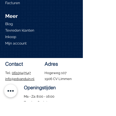
Facturen
Meer
Blog
Tevreden klanten
Inkoop
Mijn account
Contact
Adres
Tel.:
0610947547
Hogeweg 107
info@edvanduin.nl
1906 CV Limmen
Openingstijden
Ma - Za: 8:00 - 16:00
​Zondag: Gesloten
Tijdens de bouwvak