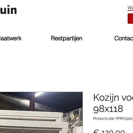
aatwerk
Restpartijen
Contac
Kozijn vo
98x118
Productcode: RPRK1901
Pr
€ 120,00