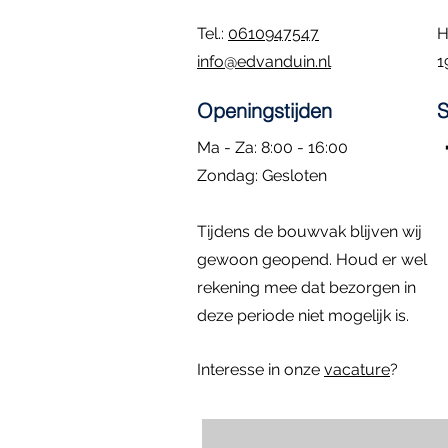
Tel.:
0610947547
H
info@edvanduin.nl
1
Openingstijden
S
Ma - Za: 8:00 - 16:00
​Zondag: Gesloten
Kozijn met hardglazen klepraam |
Eiken Toogkozijn | 70x102
Dubbele deuren met zijlichten |
Rond kozijn m
Hardhouten d
Snel overzicht
Snel overzicht
Snel overzicht
Sn
Sn
Tijdens de bouwvak blijven wij
84.4x47.4
296x222
diameter: 58 
157x225
Prijs
€ 195,00
Niet op voorraad
gewoon geopend. Houd er wel
Prijs
Prijs
Prijs
€ 295,00
€ 795,00
€ 1.395,00
rekening mee dat bezorgen in
deze periode niet mogelijk is.
Interesse in onze
vacature
?