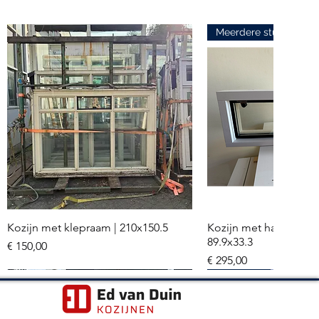
Meerdere stuks
Kozijn met klepraam | 210x150.5
Kozijn met hardglazen
Snel overzicht
Snel overzi
89.9x33.3
Prijs
€ 150,00
Prijs
€ 295,00
Meerdere stuks
Hr+++ glas