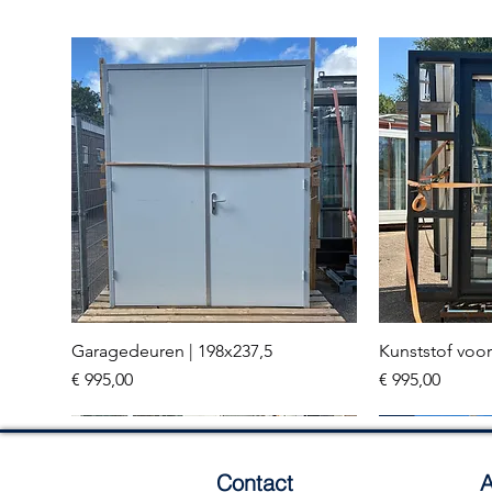
Garagedeuren | 198x237,5
Kunststof voor
Snel overzicht
Sn
Prijs
Prijs
€ 995,00
€ 995,00
Meerdere stuks
3 stuks
Contact
A