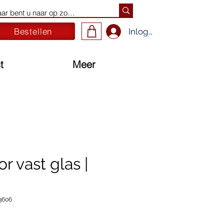
Bestellen
Inloggen
t
Meer
or vast glas |
3606
ijs