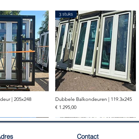
3 stuks
deur | 205x248
Dubbele Balkondeuren | 119.3x245
el overzicht
Snel overzicht
Prijs
€ 1.295,00
2 stuks
dres
Contact