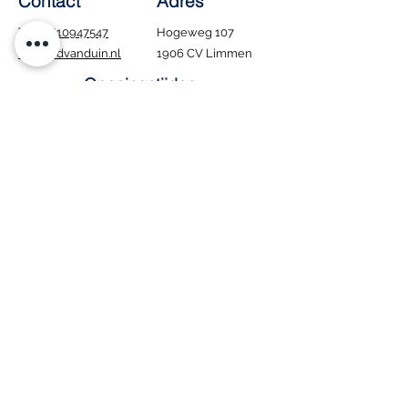
Contact
Adres
Tel.:
0610947547
Hogeweg 107
info@edvanduin.nl
1906 CV Limmen
Openingstijden
Ma - Za: 8:00 - 16:00
​Zondag: Gesloten
Tijdens de bouwvak
blijven wij gewoon
geopend. Houd er wel
rekening mee dat
bezorgen in deze
periode niet mogelijk
is.
Interesse in onze
vacature
?