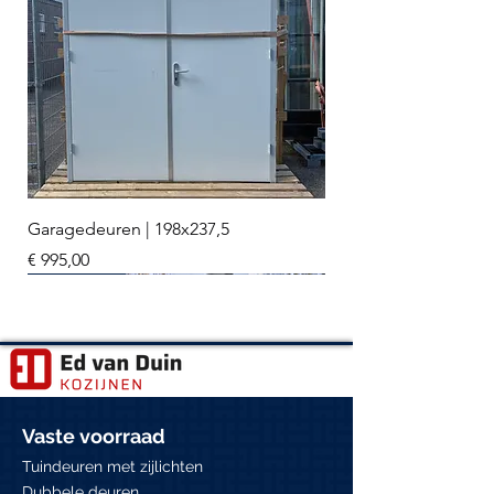
Garagedeuren | 198x237,5
Prijs
€ 995,00
3 stuks
Meerdere stuks
Meerdere stuks
3 stuks
2 stuks
Meerdere stuks
Hr+++ glas
Vaste voorraad
Tuindeuren met zijlichten
Dubbele deuren