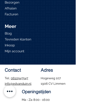
Bezorgen
Afhalen
Facturen
Meer
Blog
Tevreden klanten
Inkoop
Mijn account
Contact
Adres
Tel.:
0610947547
Hogeweg 107
info@edvanduin.nl
1906 CV Limmen
Openingstijden
Ma - Za: 8:00 - 16:00
​Zondag: Gesloten