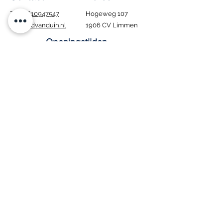
Tel.:
0610947547
Hogeweg 107
info@edvanduin.nl
1906 CV Limmen
Openingstijden
Ma - Za: 8:00 - 16:00
​Zondag: Gesloten
Tijdens de bouwvak
blijven wij gewoon
geopend. Houd er wel
rekening mee dat
bezorgen in deze
periode niet mogelijk
is.
Interesse in onze
vacature
?