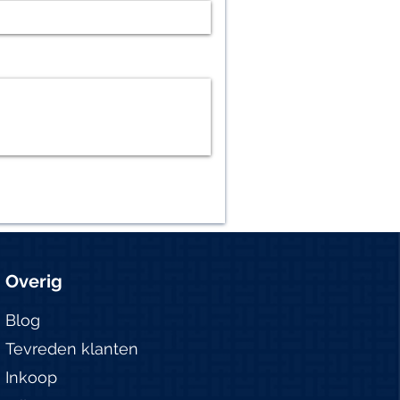
Overig
Blog
Tevreden klanten
Inkoop