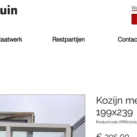
aatwerk
Restpartijen
Contac
Kozijn me
199x239
Productcode: RPRK0201
Pr
€ 395,00