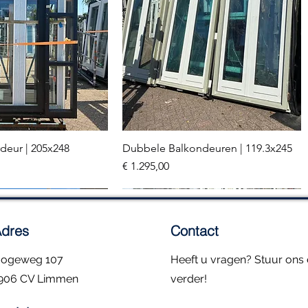
deur | 205x248
Dubbele Balkondeuren | 119.3x245
el overzicht
Snel overzicht
Prijs
€ 1.295,00
2 stuks
dres
Contact
ogeweg 107
Heeft u vragen? Stuur ons e
906 CV Limmen
verder!