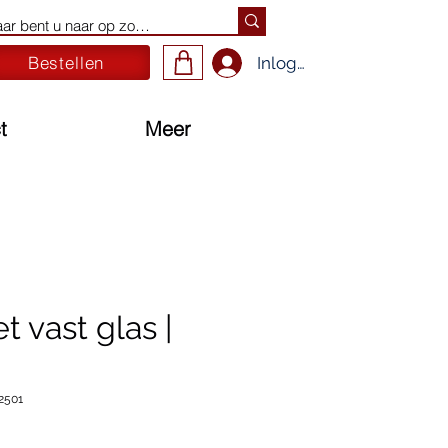
Bestellen
Inloggen
t
Meer
t vast glas |
2501
ijs