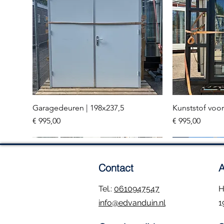
Garagedeuren | 198x237,5
Kunststof voor
Snel overzicht
Sn
Prijs
Prijs
€ 995,00
€ 995,00
Meerdere stuks
3 stuks
Contact
A
Tel.:
0610947547
H
info@edvanduin.nl
1