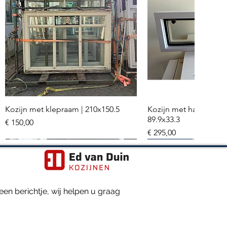
Kozijn met klepraam | 210x150.5
Kozijn met hardglazen
Snel overzicht
Snel overzi
89.9x33.3
Prijs
€ 150,00
Prijs
€ 295,00
Meerdere stuks
Hr+++ glas
en berichtje, wij helpen u graag