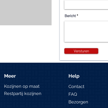
Bericht
Versturen
Meer
Help
Kozijnen op maat
Contact
Restpartij kozijnen
FAQ
Bezorgen