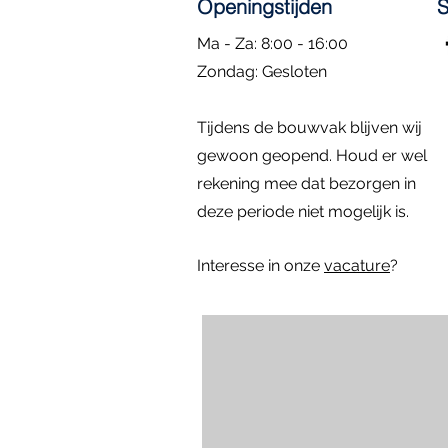
Openingstijden
S
Ma - Za: 8:00 - 16:00
​Zondag: Gesloten
Kozijn met hardglazen klepraam |
Eiken Toogkozijn | 70x102
Dubbele deuren met zijlichten |
Rond kozijn m
Hardhouten d
Snel overzicht
Snel overzicht
Snel overzicht
Sn
Sn
Tijdens de bouwvak blijven wij
84.4x47.4
296x222
diameter: 58 
157x225
Prijs
€ 195,00
Niet op voorraad
gewoon geopend. Houd er wel
Prijs
Prijs
Prijs
€ 295,00
€ 795,00
€ 1.395,00
rekening mee dat bezorgen in
deze periode niet mogelijk is.
Interesse in onze
vacature
?