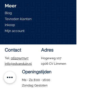
Meer
Blog
Tevreden klanten
Inkoop
Mijn account
Contact
Adres
Tel.:
0610947547
Hogeweg 107
info@edvanduin.nl
1906 CV Limmen
Openingstijden
Ma - Za: 8:00 - 16:00
​Zondag: Gesloten
Tijdens de bouwvak
blijven wij gewoon