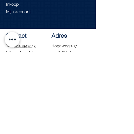
Inkoop
Mijn account
Contact
Adres
Tel.:
0610947547
Hogeweg 107
info@edvanduin.nl
1906 CV Limmen
Openingstijden
Ma - Za: 8:00 - 16:00
​Zondag: Gesloten
Tijdens de bouwvak
blijven wij gewoon
geopend. Houd er wel
rekening mee dat
bezorgen in deze
periode niet mogelijk