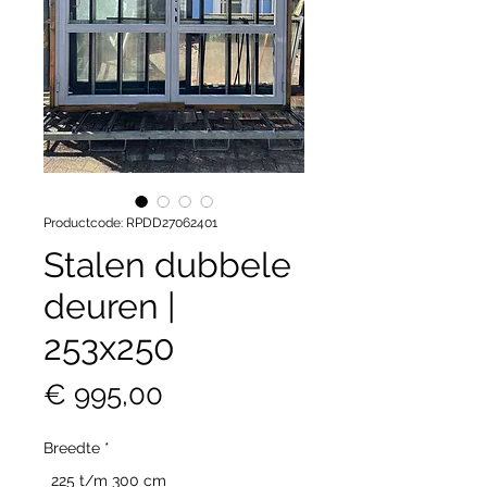
Productcode: RPDD27062401
Stalen dubbele
deuren |
253x250
Prijs
€ 995,00
Breedte
*
225 t/m 300 cm