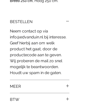
Breed 253 cm
, Hoog 250 cm.
BESTELLEN
Neem contact op via
info@edvanduin.nl bij interesse.
Geef hierbij aan om welk
product het gaat, door de
productecode aan te geven.
Wij proberen de mail zo snel
mogelijk te beantwoorden.
Houdt uw spam in de gaten.
MEER
Kunt u niet vinden wat u zoekt?
BTW
Kijk bij onze
marktplaatsadvertenties of laat
Alle prijzen zijn exclusief 21%