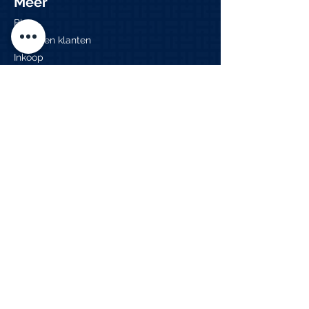
Meer
Blog
Tevreden klanten
Inkoop
Mijn account
Contact
Adres
Tel.:
0610947547
Hogeweg 107
info@edvanduin.nl
1906 CV Limmen
Openingstijden
Ma - Za: 8:00 - 16:00
​Zondag: Gesloten
Tijdens de bouwvak
blijven wij gewoon
geopend. Houd er wel