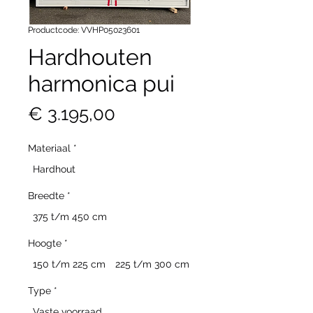
Productcode: VVHP05023601
Hardhouten
harmonica pui
Prijs
€ 3.195,00
Materiaal
*
Hardhout
Breedte
*
375 t/m 450 cm
Hoogte
*
150 t/m 225 cm
225 t/m 300 cm
Type
*
Vaste voorraad