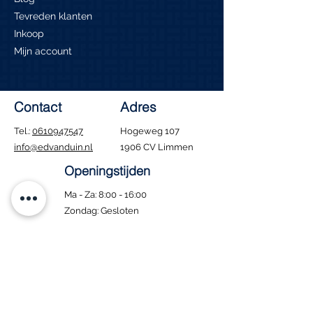
Tevreden klanten
Inkoop
Mijn account
Contact
Adres
Tel.:
0610947547
Hogeweg 107
info@edvanduin.nl
1906 CV Limmen
Openingstijden
Ma - Za: 8:00 - 16:00
​Zondag: Gesloten
Tijdens de bouwvak
blijven wij gewoon
geopend. Houd er wel
rekening mee dat
bezorgen in deze