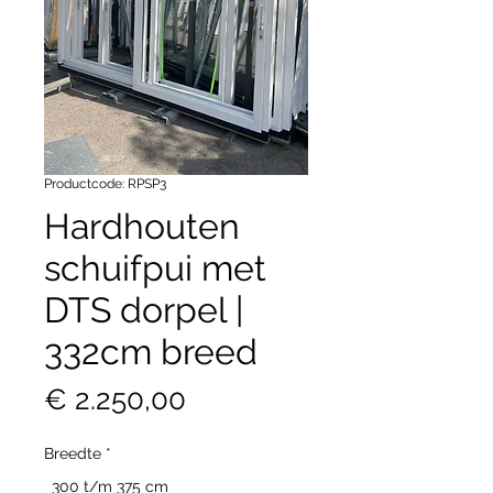
Productcode: RPSP3
Hardhouten
schuifpui met
DTS dorpel |
332cm breed
Prijs
€ 2.250,00
Breedte
*
300 t/m 375 cm