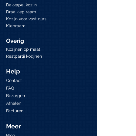
Niet op voorraad
Prijs
Prijs
Prijs
Prijs
Prijs
Prijs
€ 295,00
€ 295,00
€ 795,00
€ 295,00
€ 1.395,00
€ 1.995,00
Dakkapel kozijn
Draaikiep raam
Kozijn voor vast glas
Klepraam
Overig
Kozijnen op maat
Restpartij kozijnen
Help
Contact
FAQ
Bezorgen
Afhalen
Facturen
Meer
Blog