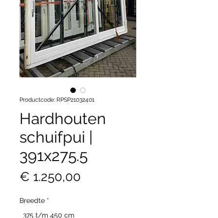
Productcode: RPSP21032401
Hardhouten
schuifpui |
391x275.5
Prijs
€ 1.250,00
Breedte
*
375 t/m 450 cm