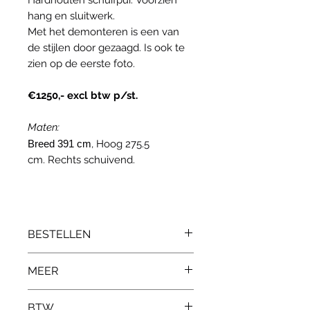
Hardhouten schuifpui. Voorzien
hang en sluitwerk.
Met het demonteren is een van
de stijlen door gezaagd. Is ook te
zien op de eerste foto.
€1250,- excl btw p/st.
Maten:
Breed 391 cm
, Hoog 275.5
cm. Rechts schuivend.
BESTELLEN
Neem contact op via
MEER
info@edvanduin.nl bij interesse.
Geef hierbij aan om welk
Kunt u niet vinden wat u zoekt?
BTW