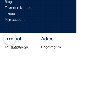
Blog
Tevreden klanten
Inkoop
Mijn account
Contact
Adres
Tel.:
0610947547
Hogeweg 107
info@edvanduin.nl
1906 CV Limmen
Openingstijden
Ma - Za: 8:00 - 16:00
​Zondag: Gesloten
Tijdens de bouwvak
blijven wij gewoon
geopend. Houd er wel
rekening mee dat