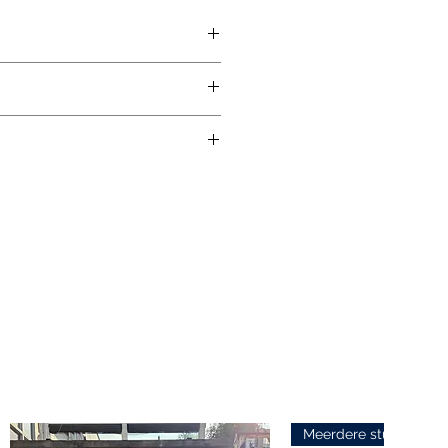
ia info@edvanduin.nl bij
erbij aan om welk product het
ductecode aan te geven.
 wat u zoekt? Kijk bij onze
il zo snel mogelijk te
enties of laat het door ons op
udt uw spam in de gaten.
exclusief 21% BTW
Meerdere stuks