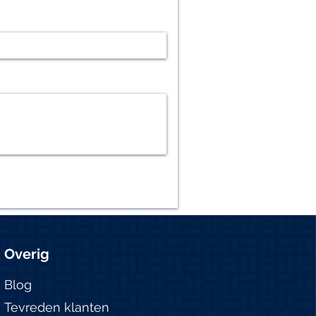
Overig
Blog
Tevreden klanten