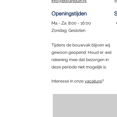
info@edvanduin.nl
1
Openingstijden
S
Ma - Za: 8:00 - 16:00
​Zondag: Gesloten
Kozijn met hardglazen klepraam |
Eiken Toogkozijn | 70x102
Dubbele deuren met zijlichten |
Rond kozijn m
Hardhouten d
Snel overzicht
Snel overzicht
Snel overzicht
Sn
Sn
Tijdens de bouwvak blijven wij
84.4x47.4
296x222
diameter: 58 
157x225
Prijs
€ 195,00
Niet op voorraad
gewoon geopend. Houd er wel
Prijs
Prijs
Prijs
€ 295,00
€ 795,00
€ 1.395,00
rekening mee dat bezorgen in
deze periode niet mogelijk is.
Interesse in onze
vacature
?