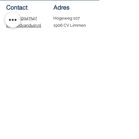
Contact
Adres
Tel.:
0610947547
Hogeweg 107
info@edvanduin.nl
1906 CV Limmen
Openingstijden
Ma - Za: 8:00 - 16:00
​Zondag: Gesloten
Tijdens de bouwvak
blijven wij gewoon
geopend. Houd er wel
rekening mee dat
bezorgen in deze
periode niet mogelijk
is.
Interesse in onze