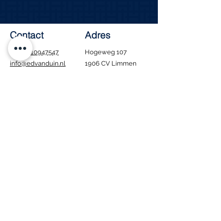
Contact
Adres
Tel.:
0610947547
Hogeweg 107
info@edvanduin.nl
1906 CV Limmen
Openingstijden
Ma - Za: 8:00 - 16:00
​Zondag: Gesloten
Tijdens de bouwvak
blijven wij gewoon
geopend. Houd er wel
rekening mee dat
bezorgen in deze
periode niet mogelijk
is.