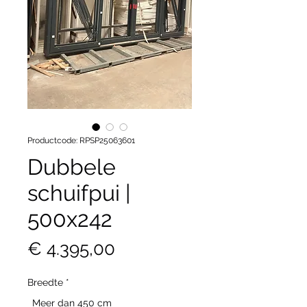
Productcode: RPSP25063601
Dubbele
schuifpui |
500x242
Prijs
€ 4.395,00
Breedte
*
Meer dan 450 cm