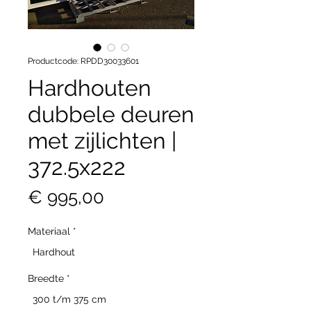
Productcode: RPDD30033601
Hardhouten
dubbele deuren
met zijlichten |
372.5x222
Prijs
€ 995,00
Materiaal
*
Hardhout
Breedte
*
300 t/m 375 cm