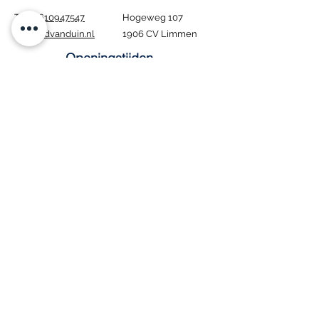
Tel.:
0610947547
Hogeweg 107
info@edvanduin.nl
1906 CV Limmen
Openingstijden
Ma - Za: 8:00 - 16:00
​Zondag: Gesloten
Tijdens de bouwvak
blijven wij gewoon
geopend. Houd er wel
rekening mee dat
bezorgen in deze
periode niet mogelijk
is.
Interesse in onze
vacature
?