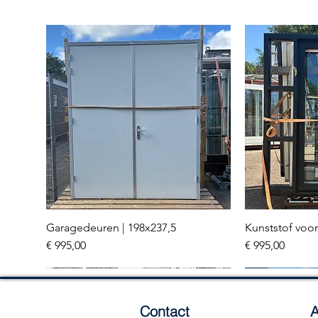
Garagedeuren | 198x237,5
Kunststof voor
Snel overzicht
Sn
Prijs
Prijs
€ 995,00
€ 995,00
Meerdere stuks
3 stuks
Contact
A