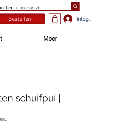
Bestellen
Inloggen
t
Meer
en schuifpui |
3601
Prijs