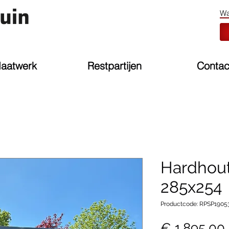
aatwerk
Restpartijen
Contac
Hardhout
285x254
Productcode: RPSP1905
€ 1.895,00