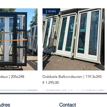
3 stuks
deur | 205x248
Dubbele Balkondeuren | 119.3x245
el overzicht
Snel overzicht
Prijs
€ 1.295,00
2 stuks
dres
Contact