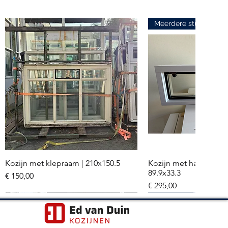
Meerdere stuks
Kozijn met klepraam | 210x150.5
Kozijn met hardglazen
Snel overzicht
Snel overzi
89.9x33.3
Prijs
€ 150,00
Prijs
€ 295,00
Meerdere stuks
Hr+++ glas