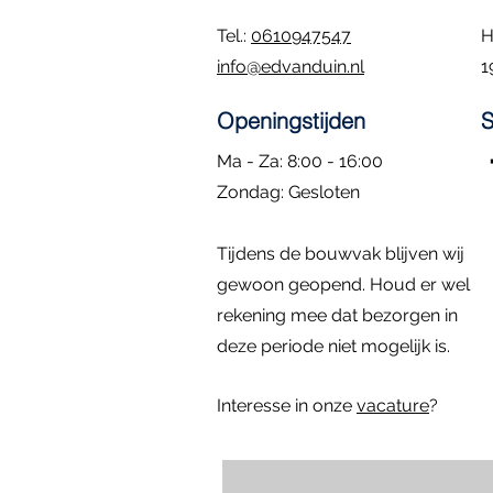
Tel.:
0610947547
H
info@edvanduin.nl
1
Openingstijden
S
Ma - Za: 8:00 - 16:00
​Zondag: Gesloten
Kozijn met hardglazen klepraam |
Eiken Toogkozijn | 70x102
Dubbele deuren met zijlichten |
Rond kozijn m
Hardhouten d
Snel overzicht
Snel overzicht
Snel overzicht
Sn
Sn
Tijdens de bouwvak blijven wij
84.4x47.4
296x222
diameter: 58 
157x225
Prijs
€ 195,00
Niet op voorraad
Prijs
Prijs
Prijs
gewoon geopend. Houd er wel
€ 295,00
€ 795,00
€ 1.395,00
rekening mee dat bezorgen in
deze periode niet mogelijk is.
Interesse in onze
vacature
?