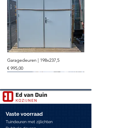
Garagedeuren | 198x237,5
Prijs
€ 995,00
3 stuks
Meerdere stuks
Meerdere stuks
3 stuks
2 stuks
Meerdere stuks
Hr+++ glas
Vaste voorraad
Tuindeuren met zijlichten