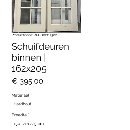
Productcode: RPBD02112302
Schuifdeuren
binnen |
162x205
Prijs
€ 395,00
Materiaal
*
Hardhout
Breedte
*
150 t/m 225 cm