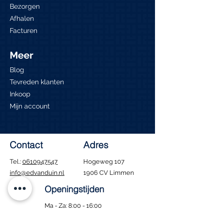
Bezorgen
Afhalen
Facturen
Meer
Blog
Tevreden klanten
Inkoop
Mijn account
Contact
Adres
Tel.:
0610947547
Hogeweg 107
info@edvanduin.nl
1906 CV Limmen
Openingstijden
Ma - Za: 8:00 - 16:00
​Zondag: Gesloten