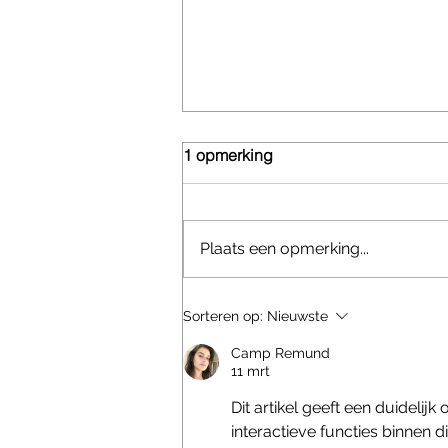
1 opmerking
Plaats een opmerking...
Kozijnen uit de vaste
Sorteren op:
Nieuwste
voorraad combineren
Camp Remund
11 mrt
Dit artikel geeft een duidelij
interactieve functies binnen di