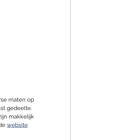
rse maten op 
st gedeelte. 
ijn makkelijk 
de 
website