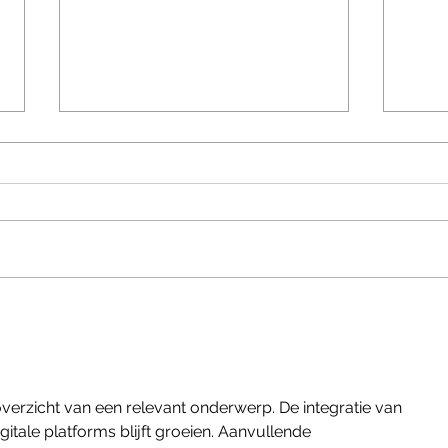
Grot
Voordelen draaikiep raam
k overzicht van een relevant onderwerp. De integratie van 
gitale platforms blijft groeien. Aanvullende 