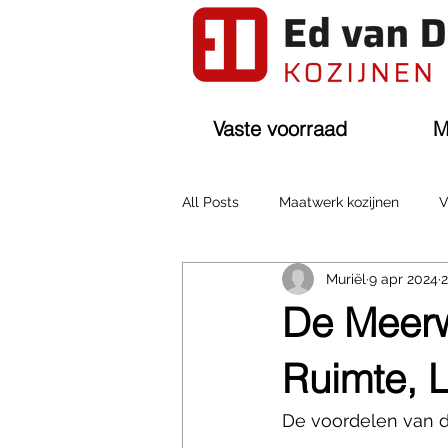
Vaste voorraad
M
All Posts
Maatwerk kozijnen
V
Muriël
9 apr 2024
2
De Meerw
Ruimte, Li
De voordelen van d