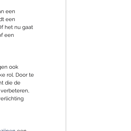
an een 
dt een 
f het nu gaat 
f een 
gen ook 
ke rol. Door te 
t die de 
 verbeteren, 
rlichting 
zijnen
 een 