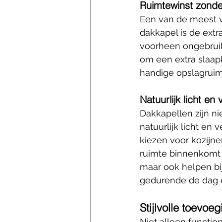
Ruimtewinst zonde
Een van de meest v
dakkapel is de extr
voorheen ongebruikt
om een extra slaap
handige opslagruim
Natuurlijk licht en v
Dakkapellen zijn ni
natuurlijk licht en ve
kiezen voor kozijn
ruimte binnenkomt g
maar ook helpen bi
gedurende de dag e
Stijlvolle toevoe
Niet alleen functio