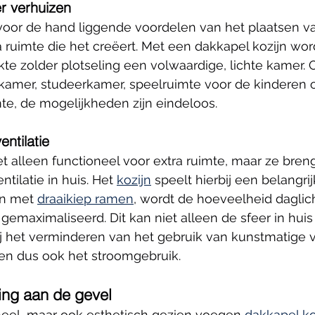
r verhuizen
oor de hand liggende voordelen van het plaatsen v
a ruimte die het creëert. Met een dakkapel kozijn wor
e zolder plotseling een volwaardige, lichte kamer. O
kamer, studeerkamer, speelruimte voor de kinderen o
te, de mogelijkheden zijn eindeloos.
entilatie
et alleen functioneel voor extra ruimte, maar ze bren
ntilatie in huis. Het 
kozijn
 speelt hierbij een belangrij
en met 
draaikiep ramen
, wordt de hoeveelheid daglich
emaximaliseerd. Dit kan niet alleen de sfeer in huis
j het verminderen van het gebruik van kunstmatige ve
n dus ook het stroomgebruik.
ging aan de gevel
neel, maar ook esthetisch gezien voegen 
dakkapel ko