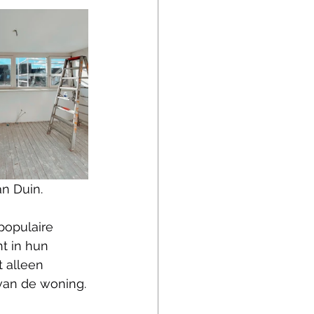
n Duin.
populaire 
t in hun 
 alleen 
 van de woning.