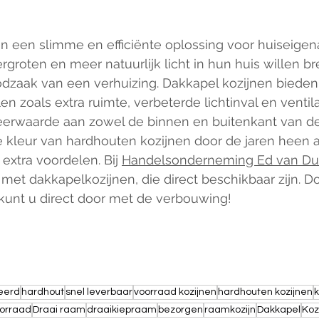
 een slimme en efficiënte oplossing voor huiseigen
rgroten en meer natuurlijk licht in hun huis willen br
dzaak van een verhuizing. Dakkapel kozijnen bieden 
en zoals extra ruimte, verbeterde lichtinval en ventil
erwaarde aan zowel de binnen en buitenkant van de
 kleur van hardhouten kozijnen door de jaren heen 
extra voordelen. Bij 
Handelsonderneming Ed van Du
met dakkapelkozijnen, die direct beschikbaar zijn. D
 kunt u direct door met de verbouwing!
eerd
hardhout
snel leverbaar
voorraad kozijnen
hardhouten kozijnen
k
oorraad
Draai raam
draaikiepraam
bezorgen
raamkozijn
Dakkapel
Koz