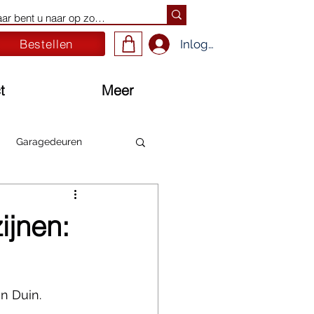
Bestellen
Inloggen
t
Meer
Garagedeuren
jnen:
n Duin.