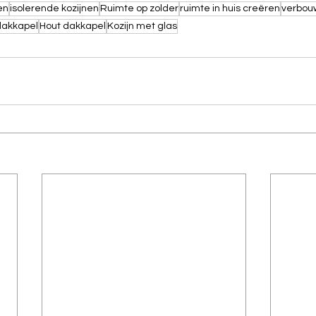
en
isolerende kozijnen
Ruimte op zolder
ruimte in huis creëren
verbou
dakkapel
Hout dakkapel
Kozijn met glas